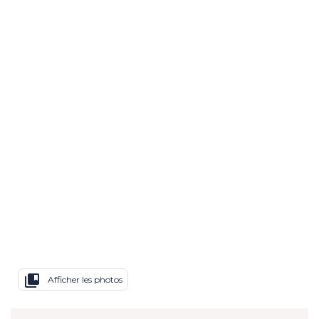
collections_bookmark
Afficher les photos