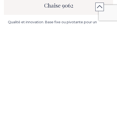
Chaise 9062
Qualité et innovation. Base fixe ou pivotante pour un
meilleur confort d'utilisation.
L. 18.11 in x H. 36.22 in x P. 22.83 in.
ME PRÉVENIR EN CAS DE PROMOTION
CONTACTER MON MAGASIN
VENIR EN MAGASIN
Caractéristiques & Points forts