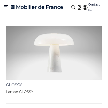
Lampe à poser
Contact

Us
Éclairez votre intérieur avec sophistication grâce aux lampes à
poser de Mobilier de France. Explorez notre collection
soigneusement sélectionnée, où chaque lampe fusionne design
moderne et haute qualité pour créer une atmosphère accueillante
et élégante. Ajoutez une touche de raffinement à votre décoration
avec ces lampes qui allient style et fonctionnalité.
GLOSSY
Lampe GLOSSY