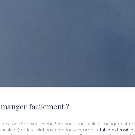
 manger facilement ?
: un casse-tête bien connu ! Agrandir une table à manger est u
s, bricolage) et les solutions pérennes comme la
table extensible