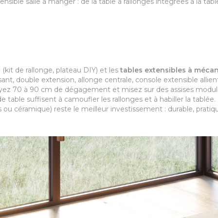
nsible salle à manger : de la table à rallonges intégrées à la tabl
s
(kit de rallonge, plateau DIY) et les
tables extensibles à méca
nt, double extension, allonge centrale, console extensible allie
révoyez 70 à 90 cm de dégagement et misez sur des assises modula
able suffisent à camoufler les rallonges et à habiller la tablée.
s ou céramique) reste le meilleur investissement : durable, prati