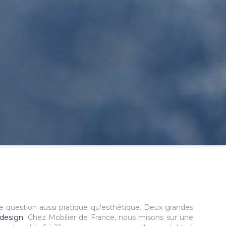
ne question aussi pratique qu'esthétique. Deux grandes
 design
. Chez Mobilier de France, nous misons sur une