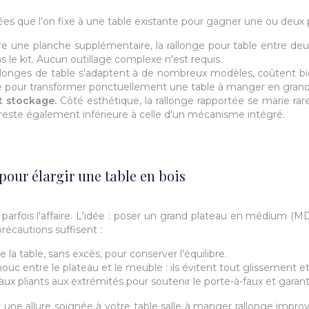
tées que l'on fixe à une table existante pour gagner une ou deux
e une planche supplémentaire, la rallonge pour table entre deux 
ns le kit. Aucun outillage complexe n'est requis.
llonges de table s'adaptent à de nombreux modèles, coûtent bi
ne pour transformer ponctuellement une table à manger en grand
t stockage.
Côté esthétique, la rallonge rapportée se marie rare
té reste également inférieure à celle d'un mécanisme intégré.
pour élargir une table en bois
 parfois l'affaire. L'idée : poser un grand plateau en médium (
écautions suffisent :
la table, sans excès, pour conserver l'équilibre.
uc entre le plateau et le meuble : ils évitent tout glissement et 
x pliants aux extrémités pour soutenir le porte-à-faux et garantir 
 allure soignée à votre table salle à manger rallonge improvis