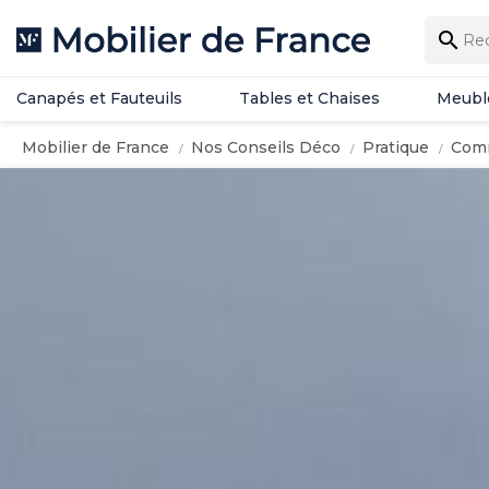
Canapés et Fauteuils
Tables et Chaises
Meubl

Canapés et Fauteuils
Tables et Chaises
Meubl
Mobilier de France
Nos Conseils Déco
Pratique
Comm