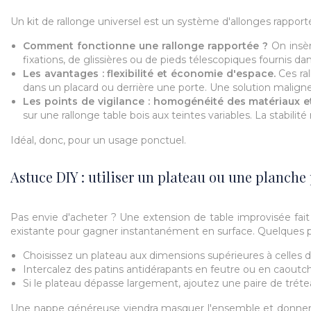
Un kit de rallonge universel est un système d'allonges rappor
Comment fonctionne une rallonge rapportée ?
On insèr
fixations, de glissières ou de pieds télescopiques fournis da
Les avantages : flexibilité et économie d'espace.
Ces ra
dans un placard ou derrière une porte. Une solution malig
Les points de vigilance : homogénéité des matériaux e
sur une rallonge table bois aux teintes variables. La stabili
Idéal, donc, pour un usage ponctuel.
Astuce DIY : utiliser un plateau ou une planche 
Pas envie d'acheter ? Une extension de table improvisée fait
existante pour gagner instantanément en surface. Quelques pr
Choisissez un plateau aux dimensions supérieures à celles de 
Intercalez des patins antidérapants en feutre ou en caoutcho
Si le plateau dépasse largement, ajoutez une paire de tréteau
Une nappe généreuse viendra masquer l'ensemble et donner une