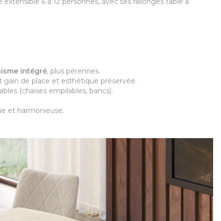
e extensible 6 à 12 personnes, avec ses rallonges table à
nisme intégré
, plus pérennes.
nt gain de place et esthétique préservée.
bles (chaises empilables, bancs).
que et harmonieuse.