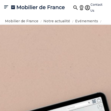
Contact

Us
Mobilier de France
Notre actualité
Evénements
Restez chez vous, utilisez la réalité augmentée