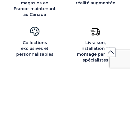
magasins en
réalité augmentée
France, maintenant
au Canada
Collections
Livraison,
exclusives et
installation et
personnalisables
montage par des
spécialistes
QUI SOMMES-NOUS
SERVICES ET PARTENAIRES
CONSEILS
CONTACT