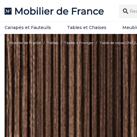
Canapés et Fauteuils
Tables et Chaises
Meubl

Canapés et Fauteuils
Tables et Chaises
Meubl
Mobilier de France
Tables
Tables à manger
Table de repas UNIQ