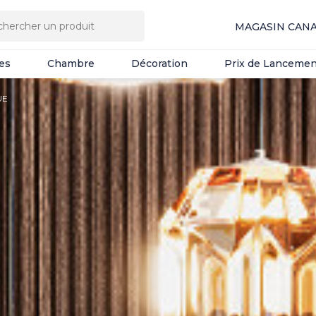
es
Chambre
Décoration
Prix de Lancemen
MAGASIN CAN
es
Chambre
Décoration
Prix de Lancemen
UE