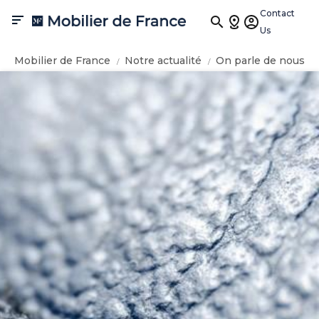
Contact

Us
Mobilier de France
Notre actualité
On parle de nous
ECLIPSE vu dans Art&Décoration - Mars 2019