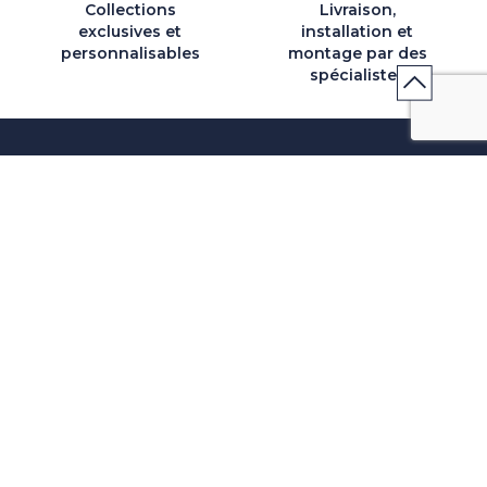
Collections
Livraison,
exclusives et
installation et
personnalisables
montage par des
spécialistes
QUI SOMMES-NOUS
SERVICES ET PARTENAIRES
CONSEILS
CONTACT
CGV & POLICY