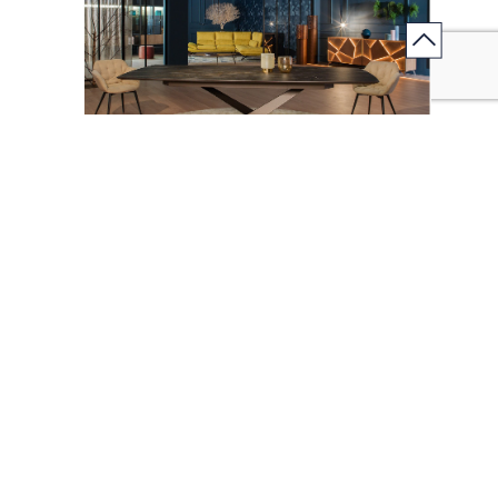
ECLIPSE - TABLE MF
Table de repas extensible ECLIPSE
Multiples dimensions et coloris disponibles
Autres modèles de Chaises de
salle à manger