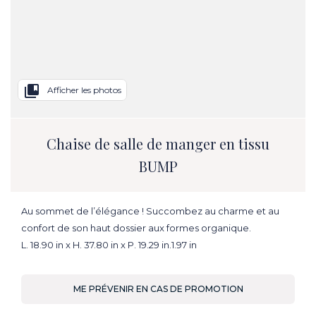
collections_bookmark
Afficher les photos
Chaise de salle de manger en tissu
BUMP
Au sommet de l’élégance ! Succombez au charme et au
confort de son haut dossier aux formes organique.
L. 18.90 in x H. 37.80 in x P. 19.29 in.1.97 in
ME PRÉVENIR EN CAS DE PROMOTION