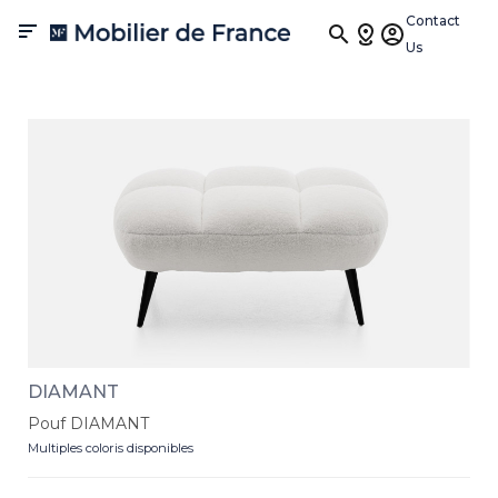
Poufs
Contact

Us
Conçus avec style et confort, nos poufs sont les compagnons
parfaits pour des moments délicieux de détente. Ces accessoires
viennent compléter votre espace de vie, offrant une solution chic
pour reposer vos pieds ou un siège supplémentaire lors des
rassemblements. Parce que chez Mobilier de France, la
décontraction rime avec élégance !
DIAMANT
Pouf DIAMANT
Multiples coloris disponibles