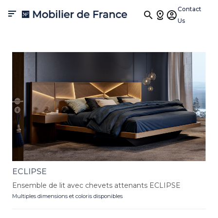
Lits
Contact

Us
Les lits sont bien plus que de simples meubles, ce sont des
sanctuaires de repos où le design contemporain se marie avec le
confort suprême. Imaginez un espace où le style et le bien-être se
conjuguent harmonieusement pour créer l'endroit idéal pour des
nuits paisibles. Découvrez nos lits, des designs élégants aux
matériaux somptueux pour transformer votre chambre.
ECLIPSE
Ensemble de lit avec chevets attenants ECLIPSE
Multiples dimensions et coloris disponibles