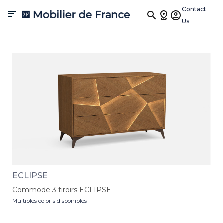
Commodes et chevets
Contact

Us
Les commodes et chevets ne sont pas seulement des meubles de
rangement, mais des compagnons de votre quotidien. Imaginez
des commodes qui capturent l'essence du design contemporain
tout en offrant un espace organisé pour vos affaires. Les chevets,
quant à eux, sont plus que de simples accompagnateurs de lit ; ils
sont des gardiens délicats de vos objets nocturnes essentiels.
ECLIPSE
Commode 3 tiroirs ECLIPSE
Multiples coloris disponibles