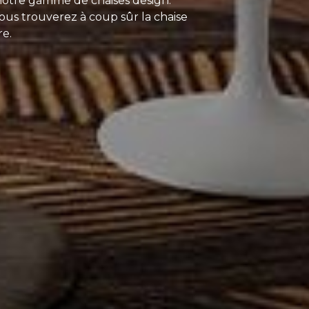
notre gamme de chaises design.
ous trouverez à coup sûr la chaise
re.