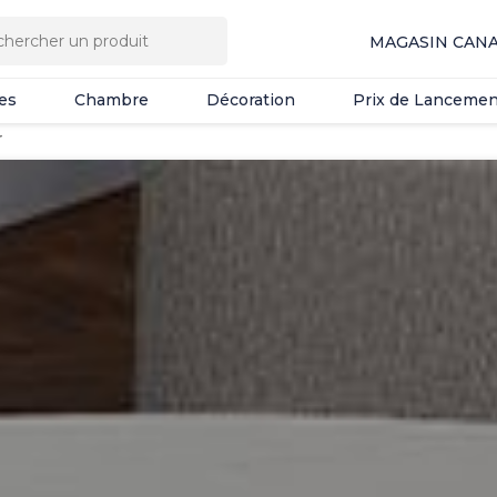
es
Chambre
Décoration
Prix de Lancemen
MAGASIN CAN
es
Chambre
Décoration
Prix de Lancemen
r