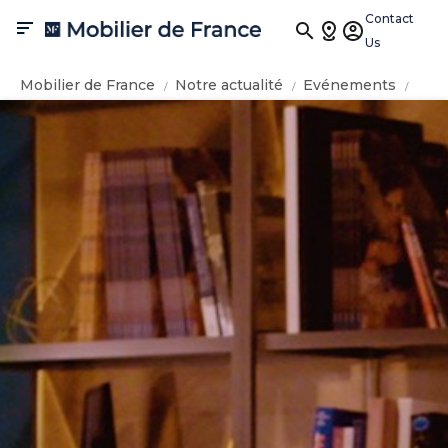
Contact

Us
Mobilier de France
Notre actualité
Evénements
Mobilier de France fait sa rentrée TV