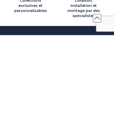
Collections
Livraison,
exclusives et
installation et
personnalisables
montage par des
spécialistes
QUI SOMMES-NOUS
SERVICES ET PARTENAIRES
CONSEILS
CONTACT
CGV & POLICY