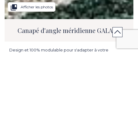
collections_bookmark
Afficher les photos
Canapé d'angle méridienne GALAXY
Design et 100% modulable pour s'adapter à votre
espace.Dossiers et accoudoirs relaxation.
L. 122.05/62.99 inch x H. 33.07 in x P. 40.16 in.
ME PRÉVENIR EN CAS DE PROMOTION
CONTACTER MON MAGASIN
VENIR EN MAGASIN