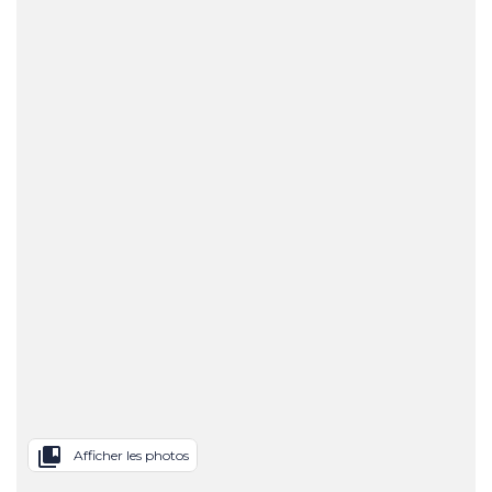
collections_bookmark
Afficher les photos