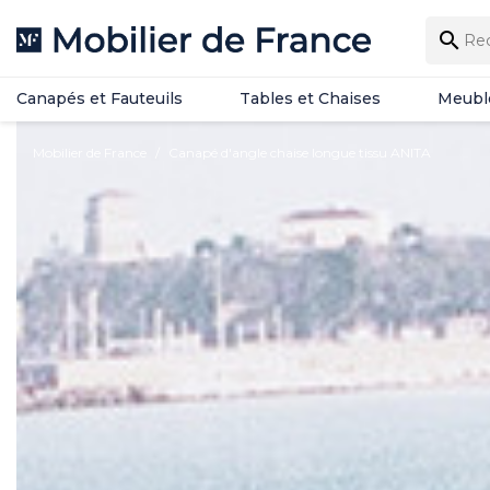
Canapés et Fauteuils
Tables et Chaises
Meubl

Canapés et Fauteuils
Tables et Chaises
Meubl
Mobilier de France
Canapé d'angle chaise longue tissu ANITA