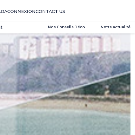
t
ADA
CONNEXION
CONTACT US
t
Nos Conseils Déco
Notre actualité