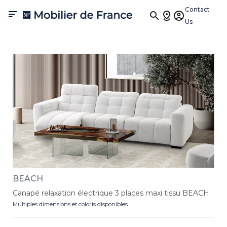
Canapés Relax
Contact

Us
Découvrez le canapé relax , pensé pour transformer chaque
moment de détente en véritable expérience de confort. Disponible
en canapé relax électrique, 2 places, 3 places, d’angle ou modulable ,
il se décline en tissu ou cuir et dans des finitions design haut de
gamme, entièrement personnalisables pour s’adapter à votre
intérieur et à vos envies de relaxation.
BEACH
Canapé relaxation électrique 3 places maxi tissu BEACH
Multiples dimensions et coloris disponibles