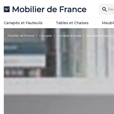
Canapés et Fauteuils
Tables et Chaises
Meubl

Canapés et Fauteuils
Tables et Chaises
Meubl
Mobilier de France
Canapés
Canapés d'angle
Canapé d'angle ch