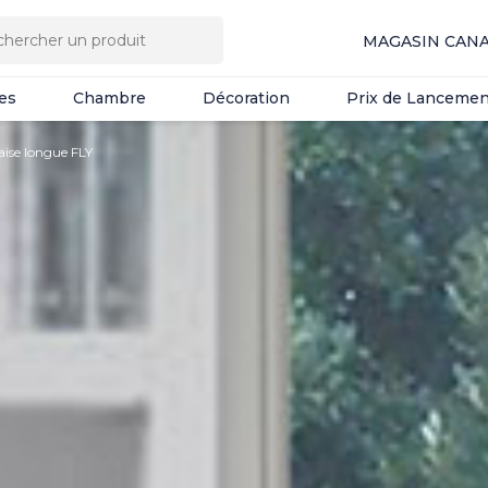
es
Chambre
Décoration
Prix de Lancemen
MAGASIN CAN
es
Chambre
Décoration
Prix de Lancemen
aise longue FLY