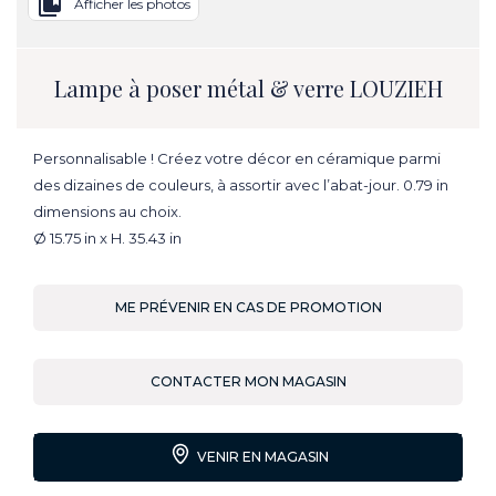
collections_bookmark
Afficher les photos
Lampe à poser métal & verre LOUZIEH
Personnalisable ! Créez votre décor en céramique parmi
des dizaines de couleurs, à assortir avec l’abat-jour. 0.79 in
dimensions au choix.
Ø 15.75 in x H. 35.43 in
ME PRÉVENIR EN CAS DE PROMOTION
CONTACTER MON MAGASIN
VENIR EN MAGASIN