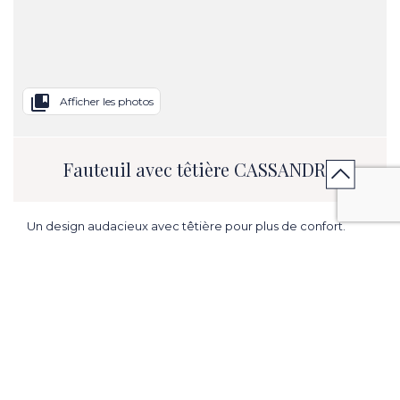
collections_bookmark
Afficher les photos
Fauteuil avec têtière CASSANDRA
Un design audacieux avec têtière pour plus de confort.
L. 37.40 in x H. 39.37 in x P. 34.25 in
ME PRÉVENIR EN CAS DE PROMOTION
CONTACTER MON MAGASIN