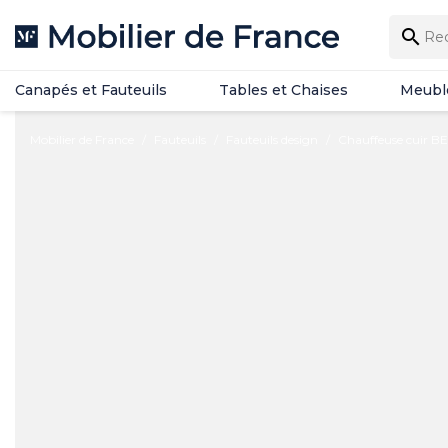
Canapés et Fauteuils
Tables et Chaises
Meubl

Canapés et Fauteuils
Tables et Chaises
Meubl
Mobilier de France
Fauteuils
Fauteuils design
Chauffeuse cuir 