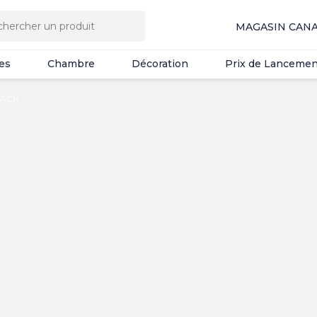
es
Chambre
Décoration
Prix de Lancemen
MAGASIN CAN
es
Chambre
Décoration
Prix de Lancemen
BEACH