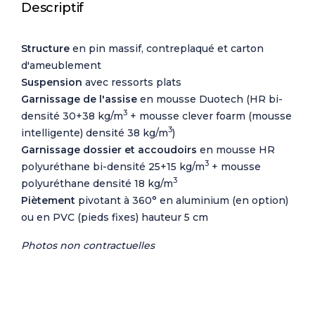
Descriptif
Structure
en pin massif, contreplaqué et carton
d'ameublement
Suspension
avec ressorts plats
Garnissage de l'assise
en mousse Duotech (HR bi-
3
densité 30+38 kg/m
+ mousse clever foarm (mousse
3
intelligente) densité 38 kg/m
)
Garnissage dossier et accoudoirs
en mousse HR
3
polyuréthane bi-densité 25+15 kg/m
+ mousse
3
polyuréthane densité 18 kg/m
Piètement
pivotant à 360° en aluminium (en option)
ou en PVC (pieds fixes) hauteur 5 cm
Photos non contractuelles