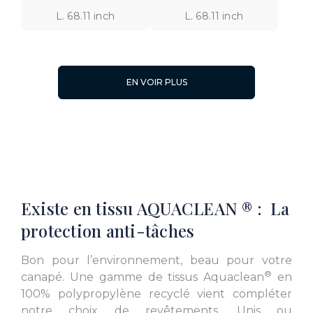
L. 68.11 inch
L. 68.11 inch
EN VOIR PLUS
L. 44.09 inch
L. 44.09 inch
Existe en tissu AQUACLEAN ® : La
protection anti-tâches
Bon pour l’environnement, beau pour votre
®
canapé. Une gamme de tissus Aquaclean
en
100% polypropylène recyclé vient compléter
notre choix de revêtements. Unis ou