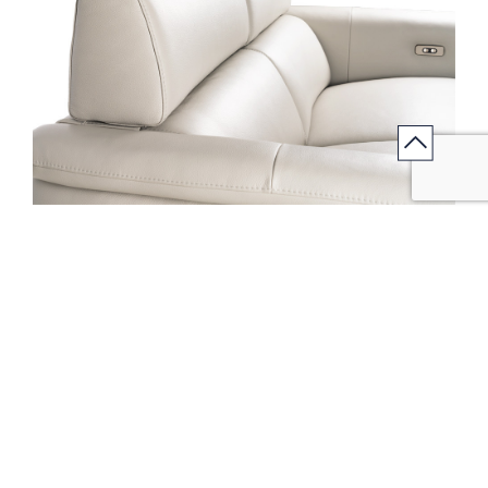
Restez ferme sur le confort
CELESTE ravira tous ceux pour qui la qualité du
soutien est primordiale dans le choix d’un
canapé. Pour plus de fermeté, ses assises garnies
de mousses de très haute densité (jusqu’à 55
kg/m3) reposent sur une nappe de ressorts
Nosag