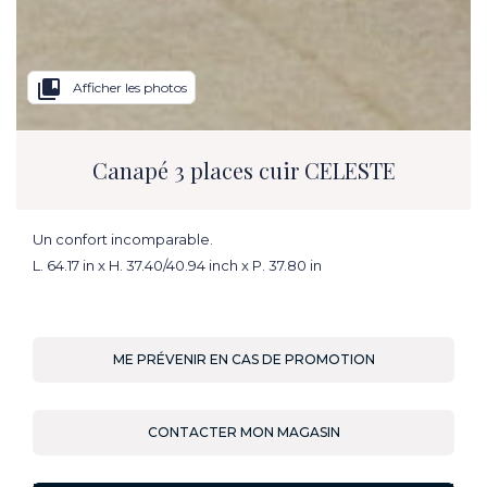
collections_bookmark
Afficher les photos
Canapé 3 places cuir CELESTE
Un confort incomparable.
L. 64.17 in x H. 37.40/40.94 inch x P. 37.80 in
ME PRÉVENIR EN CAS DE PROMOTION
CONTACTER MON MAGASIN