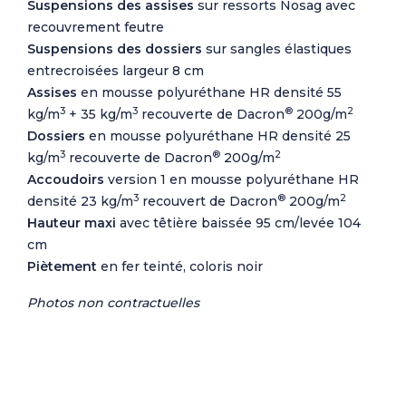
Suspensions des assises
sur ressorts Nosag avec
recouvrement feutre
Suspensions des dossiers
sur sangles élastiques
entrecroisées largeur 8 cm
Assises
en mousse polyuréthane HR densité 55
3
3
®
2
kg/m
+ 35 kg/m
recouverte de Dacron
200g/m
Dossiers
en mousse polyuréthane HR densité 25
3
®
2
kg/m
recouverte de Dacron
200g/m
Accoudoirs
version 1 en mousse polyuréthane HR
3
®
2
densité 23 kg/m
recouvert de Dacron
200g/m
Hauteur maxi
avec têtière baissée 95 cm/levée 104
cm
Piètement
en fer teinté, coloris noir
Photos non contractuelles