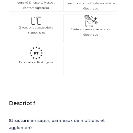
densité & ressorts Nosag :
multipositions. Existe en têtière
confort supérieur
électrique
2 versions d'accoudoirs
Existe en version relaxation
disponibles
électrique
Fabrication Portugaise
Descriptif
Structure
en sapin, panneaux de multiplis et
aggloméré