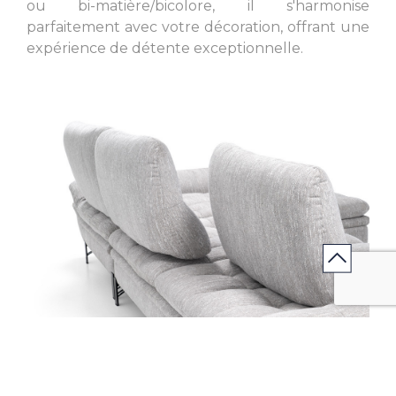
ou bi-matière/bicolore, il s'harmonise
L. 42.91 inch
L. 93.70 inch
parfaitement avec votre décoration, offrant une
expérience de détente exceptionnelle.
L. 85.83 inch
L. 77.95 inch
L. 44.09 inch