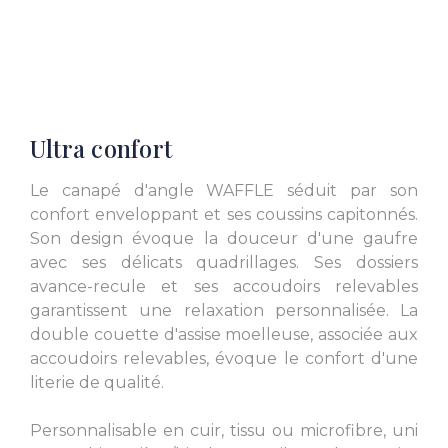
L. 65.75 inch
L. 65.75 inch
Ultra confort
L. 44.49 inch
L. 46.85 inch
Le canapé d'angle WAFFLE séduit par son
confort enveloppant et ses coussins capitonnés.
Son design évoque la douceur d'une gaufre
avec ses délicats quadrillages. Ses dossiers
avance-recule et ses accoudoirs relevables
garantissent une relaxation personnalisée. La
L. 46.85 inch
L. 42.91 inch
double couette d'assise moelleuse, associée aux
accoudoirs relevables, évoque le confort d'une
literie de qualité.
Personnalisable en cuir, tissu ou microfibre, uni