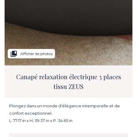
collections_bookmark
Afficher les photos
Canapé relaxation électrique 3 places
tissu ZEUS
Plongez dans un monde d'élégance intemporelle et de
confort exceptionnel.
L. 77.17 in x H. 39.37 in x P. 34.65 in