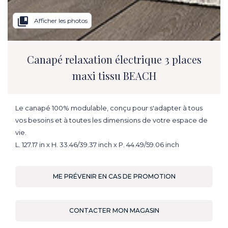
collections_bookmark
Afficher les photos
Canapé relaxation électrique 3 places
maxi tissu BEACH
Le canapé 100% modulable, conçu pour s'adapter à tous
vos besoins et à toutes les dimensions de votre espace de
vie.
L. 127.17 in x H. 33.46/39.37 inch x P. 44.49/59.06 inch
ME PRÉVENIR EN CAS DE PROMOTION
CONTACTER MON MAGASIN