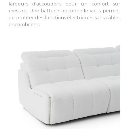
largeurs d'accoudoirs pour un confort sur
mesure. Une batterie optionnelle vous permet
de profiter des fonctions électriques sans câbles
encombrants.
L. 39.76 inch/ 37.40 inch/
L. 39.76 inch/ 37.40 inch/
33.86 inch/ 31.50 inch
33.86 inch/ 31.50 inch
L. 35.83 inch/ 29.92 inch/
L. 71.26 inch/ 59.45 inch
24.02 inch
L. 35.83 inch/ 29.92 inch/
24.02 inch
L. 48.43 inch