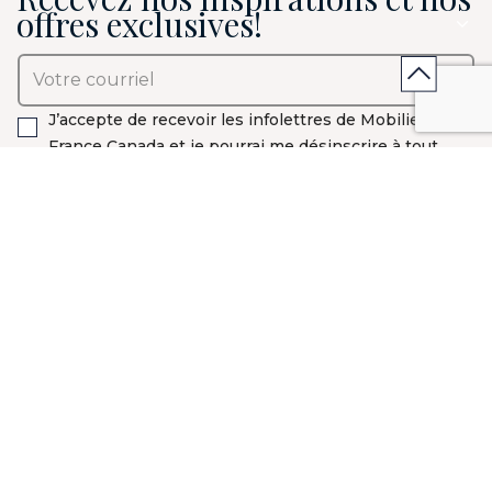
offres exclusives!
J’accepte de recevoir les infolettres de Mobilier de
France Canada et je pourrai me désinscrire à tout
moment*.
* Vous pouvez retirer votre consentement à tout moment via un lien prévu à
cet effet dans chaque message. Pour en savoir plus sur le traitement de vos
données personnelles et droits, consultez notre
politique de confidentialité
L'expertise de nos
Configuration 3D en
magasins en
réalité augmentée