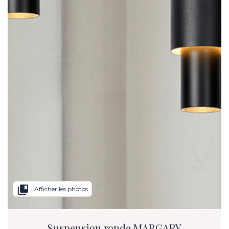
collections_bookmark
Afficher les photos
Suspension ronde MARGARY