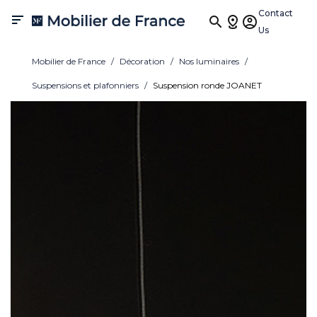
Contact

Us
Mobilier de France
Décoration
Nos luminaires
Suspensions et plafonniers
Suspension ronde JOANET