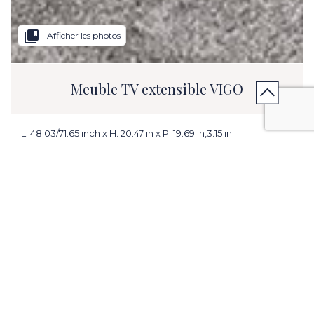
collections_bookmark
Afficher les photos
Meuble TV extensible VIGO
L. 48.03/71.65 inch x H. 20.47 in x P. 19.69 in,3.15 in.
ME PRÉVENIR EN CAS DE PROMOTION
CONTACTER MON MAGASIN
VENIR EN MAGASIN