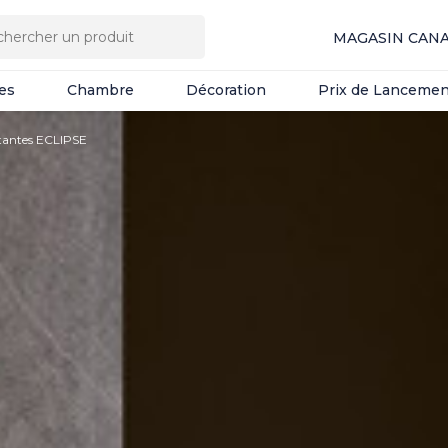
es
Chambre
Décoration
Prix de Lancemen
MAGASIN CAN
es
Chambre
Décoration
Prix de Lancemen
ttantes ECLIPSE