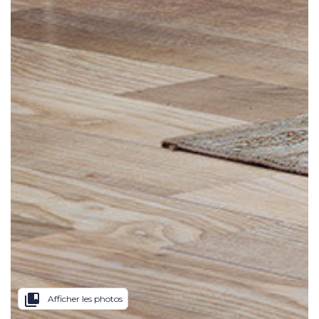
collections_bookmark
Afficher les photos