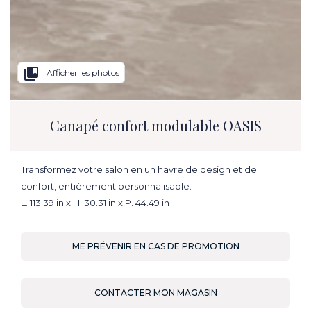
collections_bookmark
Afficher les photos
Canapé confort modulable OASIS
Transformez votre salon en un havre de design et de
confort, entièrement personnalisable.
L. 113.39 in x H. 30.31 in x P. 44.49 in
ME PRÉVENIR EN CAS DE PROMOTION
CONTACTER MON MAGASIN