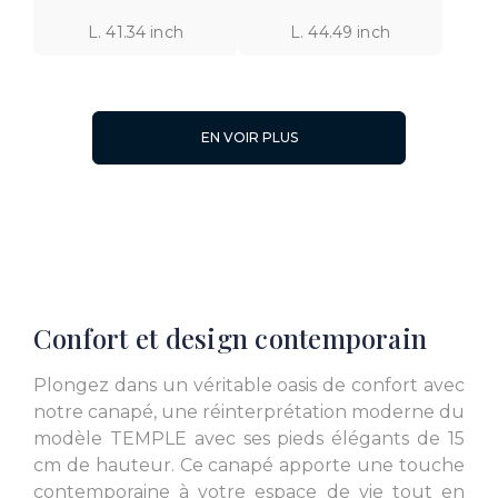
L. 41.34 inch
L. 44.49 inch
EN VOIR PLUS
L. 56.69 inch
L. 56.69 inch
Confort et design contemporain
L. 55.91 inch
L. 55.91 inch
Plongez dans un véritable oasis de confort avec
notre canapé, une réinterprétation moderne du
modèle TEMPLE avec ses pieds élégants de 15
cm de hauteur. Ce canapé apporte une touche
contemporaine à votre espace de vie tout en