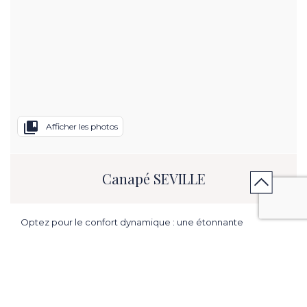
collections_bookmark
Afficher les photos
Canapé SEVILLE
Optez pour le confort dynamique : une étonnante
sensation de souplesse. Canapé en microfibre aspect
vintage.
L. 71.65 in x H. 33.07 in x P. 36.61 in.