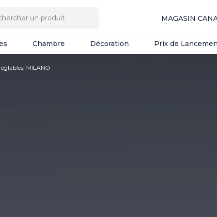
es
Chambre
Décoration
Prix de Lancemen
MAGASIN CAN
es
Chambre
Décoration
Prix de Lancemen
 réglables, MILANO