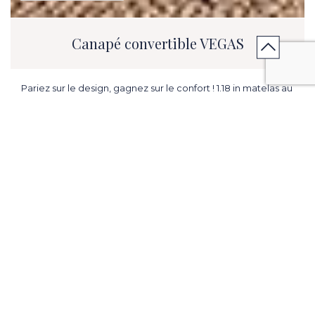
Canapé convertible VEGAS
Pariez sur le design, gagnez sur le confort ! 1.18 in matelas au
choix.
L. 75.59 in x H. 36.22 in x P. 41.73/85.43 inch (couchage 55.12 in)
ME PRÉVENIR EN CAS DE PROMOTION
CONTACTER MON MAGASIN
VENIR EN MAGASIN