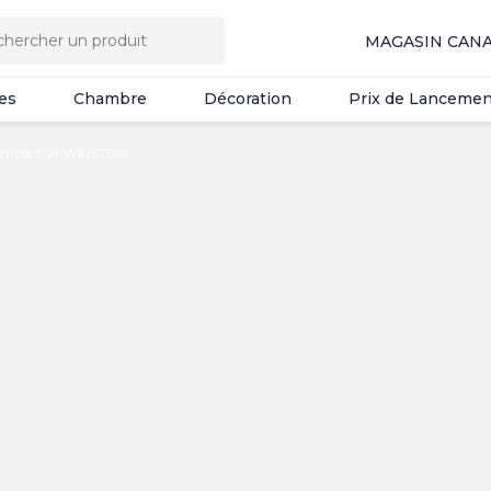
es
Chambre
Décoration
Prix de Lancemen
MAGASIN CAN
es
Chambre
Décoration
Prix de Lancemen
rtible cuir WINSTON