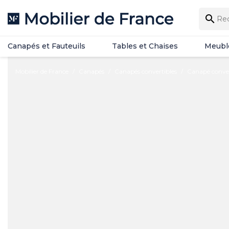
Canapés et Fauteuils
Tables et Chaises
Meubl

Canapés et Fauteuils
Tables et Chaises
Meubl
Mobilier de France
Canapés
Canapés convertibles
Canapé conve