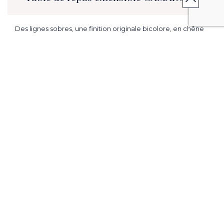
Des lignes sobres, une finition originale bicolore, en chêne
massif, séduira les amateurs des ambiances de charme
L. 51.18/90.55 inch x H. 29.92 in x P. 51.18 in.
ME PRÉVENIR EN CAS DE PROMOTION
CONTACTER MON MAGASIN
VENIR EN MAGASIN
Caractéristiques & Points forts