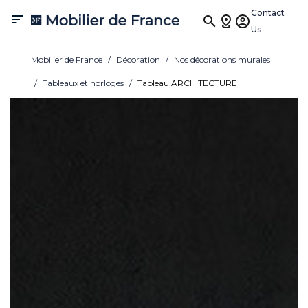
Contact

Us
Mobilier de France
Décoration
Nos décorations murales
Tableaux et horloges
Tableau ARCHITECTURE