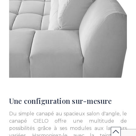
L. 55.51 inch
L. 111.02 inch
L. 42.52 inch x l. 28.35
L. 69.69 inch
inch
L. 28.35 inch x l. 28.35
inch
Une configuration sur-mesure
Du simple canapé au spacieux salon d'angle, le
canapé CIELO offre une multitude de
possibilités grâce à ses modules aux largeurs
variées. Harmonisez-le avec la teinte du