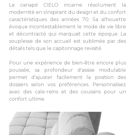
Le canapé CIELO incarne résolument la
modernité en s'inspirant du design et du confort
caractéristiques des années 70. Sa silhouette
évoque incontestablement le mode de vie libre
et décontracté qui marquait cette époque. La
souplesse de son accueil est sublimée par des
L. 44.49 inch
L. 55.51 inch
détails tels que le capitonnage revisité.
Pour une expérience de bien-être encore plus
poussée, sa profondeur d'assise modulable
permet d'ajuster facilement la position des
dossiers selon vos préférences. Personnalisez
L. 55.51 inch
L. 55.51 inch
avec des cale-reins et des coussins pour un
confort ultime.