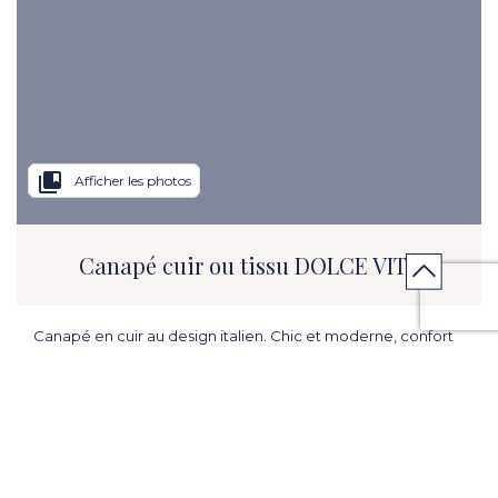
collections_bookmark
Afficher les photos
Canapé cuir ou tissu DOLCE VITA
Canapé en cuir au design italien. Chic et moderne, confort
exceptionnel.
L. 82.68 in x H. 38.58 in x P. 41.34 in.
ME PRÉVENIR EN CAS DE PROMOTION