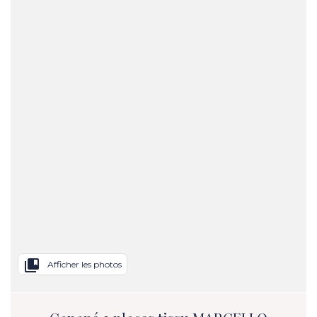
collections_bookmark
Afficher les photos