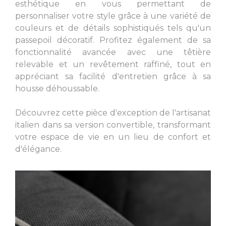
esthétique en vous permettant de
personnaliser votre style grâce à une variété de
couleurs et de détails sophistiqués tels qu'un
passepoil décoratif. Profitez également de sa
fonctionnalité avancée avec une têtière
relevable et un revêtement raffiné, tout en
appréciant sa facilité d'entretien grâce à sa
housse déhoussable.
Découvrez cette pièce d'exception de l'artisanat
italien dans sa version convertible, transformant
votre espace de vie en un lieu de confort et
d'élégance.