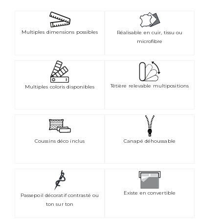
Multiples dimensions possibles
Réalisable en cuir, tissu ou
microfibre
Têtière relevable multipositions
Multiples coloris disponibles
Coussins déco inclus
Canapé déhoussable
Existe en convertible
Passepoil décoratif contrasté ou
ton sur ton