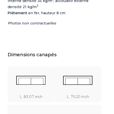
interne densité 35 kg/m
, accoudoir externe
3
densité 21 kg/m
Piètement
en fer, hauteur 8 cm
Photos non contractuelles
Dimensions canapés
L. 83.07 inch
L. 75.20 inch