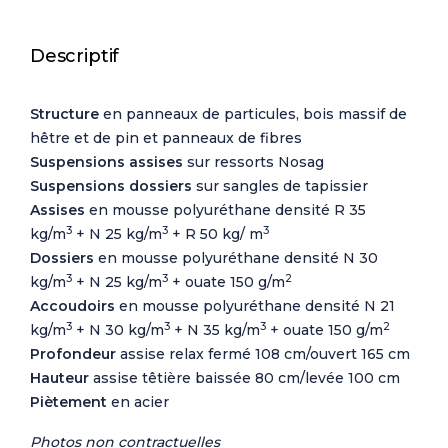
Descriptif
Structure
en panneaux de particules, bois massif de
hêtre et de pin et panneaux de fibres
Suspensions assises
sur ressorts Nosag
Suspensions
dossiers
sur sangles de tapissier
Assises
en mousse polyuréthane densité R 35
3
3
3
kg/m
+ N 25 kg/m
+ R 50 kg/ m
Dossiers
en mousse polyuréthane densité N 30
3
3
2
kg/m
+ N 25 kg/m
+ ouate 150 g/m
Accoudoirs
en mousse polyuréthane densité N 21
3
3
3
2
kg/m
+ N 30 kg/m
+ N 35 kg/m
+ ouate 150 g/m
Profondeur
assise relax fermé 108 cm/ouvert 165 cm
Hauteur
assise têtière baissée 80 cm/levée 100 cm
Piètement
en acier
Photos non contractuelles