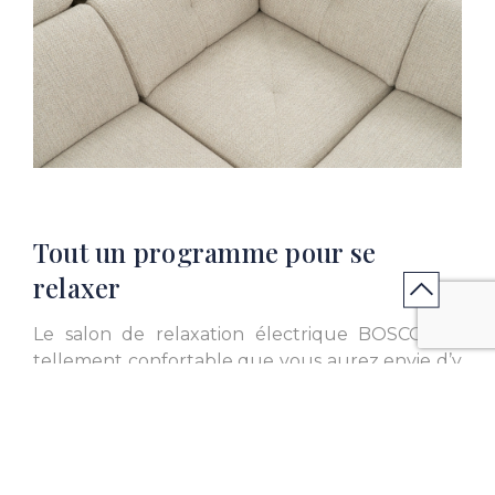
L. 37.40 inch
L. 37.40 inch
Tout un programme pour se
relaxer
L. 42.52 inch
L. 42.52 inch
Le salon de relaxation électrique BOSCO est
tellement confortable que vous aurez envie d’y
dormir dedans. Son mouvement synchronisé
permet d’ajuster l’inclinaison du siège et de
déplier le repose-pied en même temps. Vous
pourrez même allonger la profondeur de
L. 76.38 inch
L. 58.27 inch
l’assise pour vous étendre encore plus