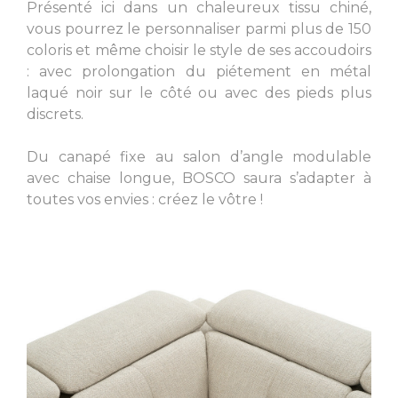
Présenté ici dans un chaleureux tissu chiné,
vous pourrez le personnaliser parmi plus de 150
coloris et même choisir le style de ses accoudoirs
: avec prolongation du piétement en métal
laqué noir sur le côté ou avec des pieds plus
L. 62.99 inch
L. 31.50 inch
discrets.
Du canapé fixe au salon d’angle modulable
avec chaise longue, BOSCO saura s’adapter à
toutes vos envies : créez le vôtre !
L. 31.50 inch
L. 22.83 inch
L. 22.83 inch
L. 42.52 inch