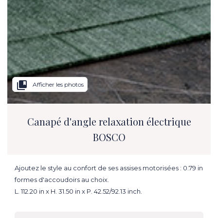
collections_bookmark
Afficher les photos
Canapé d'angle relaxation électrique
BOSCO
Ajoutez le style au confort de ses assises motorisées : 0.79 in
formes d'accoudoirs au choix.
L. 112.20 in x H. 31.50 in x P. 42.52/92.13 inch.