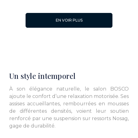
EN VOIR PLUS
L. 38.19 inch
L. 38.19 inch
Un style intemporel
L. 29.92 inch
L. 29.92 inch
À son élégance naturelle, le salon BOSCO
ajoute le confort d’une relaxation motorisée. Ses
assises accueillantes, rembourrées en mousses
de différentes densités, voient leur soutien
renforcé par une suspension sur ressorts Nosag,
gage de durabilité.
L. 29.92 inch
L. 29.92 inch