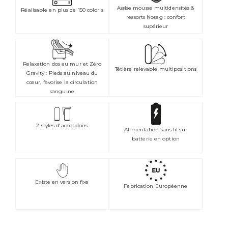
Assise mousse multidensités &
Réalisable en plus de 150 coloris
ressorts Nosag : confort
supérieur
Relaxation dos au mur et Zéro
Têtière relevable multipositions
Gravity : Pieds au niveau du
cœur, favorise la circulation
sanguine
2 styles d'accoudoirs
Alimentation sans fil sur
batterie en option
Existe en version fixe
Fabrication Européenne