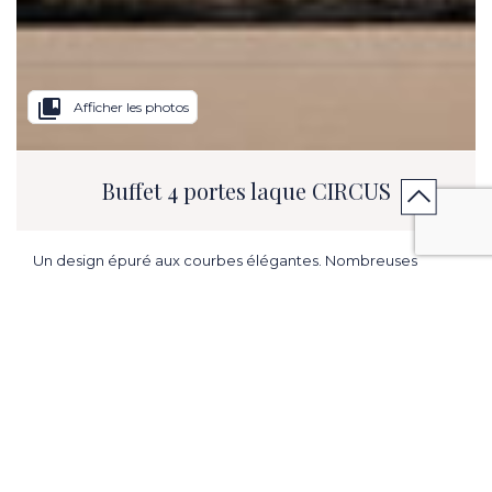
collections_bookmark
Afficher les photos
Buffet 4 portes laque CIRCUS
Un design épuré aux courbes élégantes. Nombreuses
finitions.
L.94.49 in x H. 32.28 in x P. 17.72 in.
ME PRÉVENIR EN CAS DE PROMOTION
CONTACTER MON MAGASIN