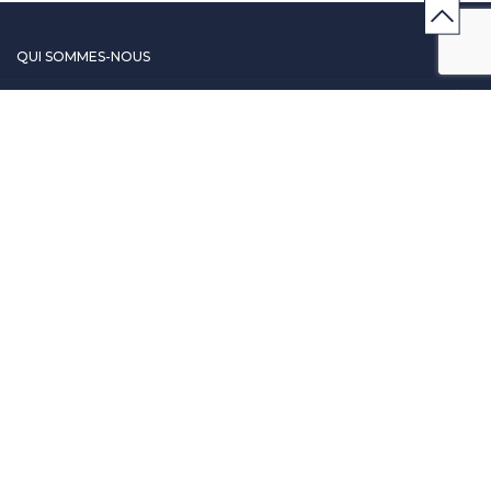
QUI SOMMES-NOUS
SERVICES ET PARTENAIRES
CONSEILS
CONTACT
CGV & POLICY