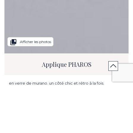
collections_bookmark
Afficher les photos
Applique PHAROS
en verre de murano. un côté chic et rétro à la fois.
diffuseur verre Diamètre 6.69 in x H. 10.63 in,1.97 in - support
l. 8.66 in x H. 7.09 in
ME PRÉVENIR EN CAS DE PROMOTION